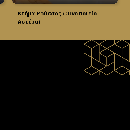
Κτήμα Ρούσσος (Οινοποιείο
Αστέρα)