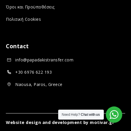
n
c
o
Όροι και Προϋποθέσεις
s
i
c
Πολιτική Cookies
o
a
i
c
l
a
i
m
l
Contact
a
e
m
info@papadakistransfer.com
l
d
e
m
i
d
+30 6976 622 193
e
a
i
Naousa, Paros, Greece
d
a
i
a
Need Help?
Chat with us
Website design and development by
motivar.gr