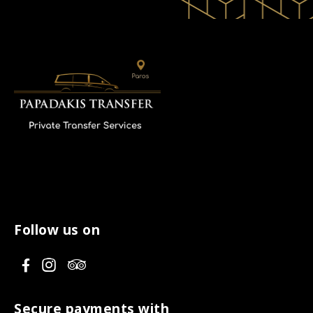
Follow us on
V
V
V
i
i
i
s
s
s
Secure payments with