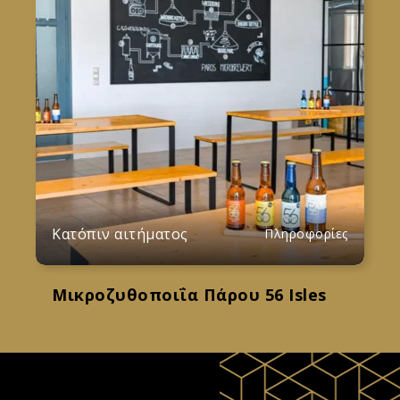
Κατόπιν αιτήματος
Πληροφορίες
Μικροζυθοποιΐα Πάρου 56 Isles