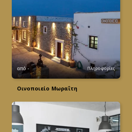
από
-
Πληροφορίες
Οινοποιείο Μωραΐτη