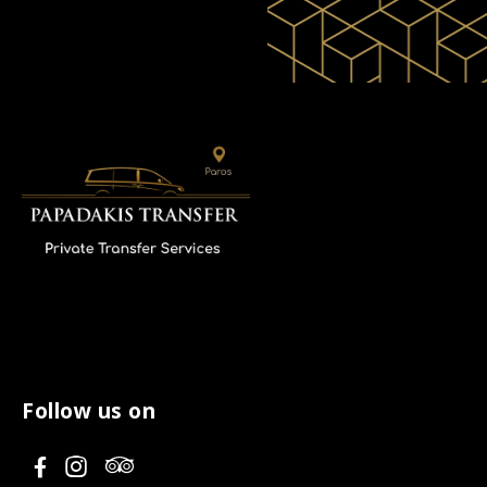
Follow us on
V
V
V