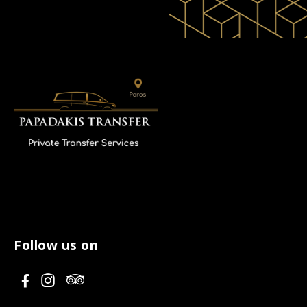
Follow us on
V
V
V
i
i
i