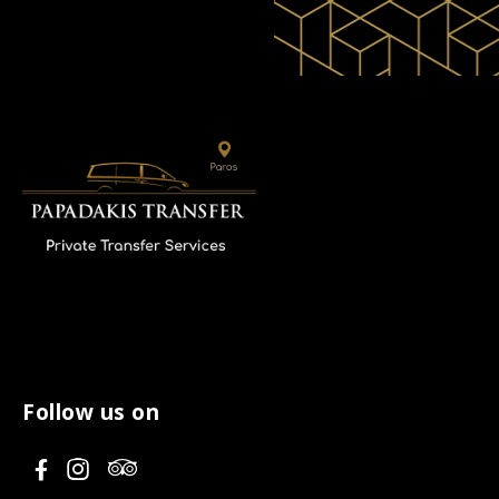
Follow us on
V
V
V