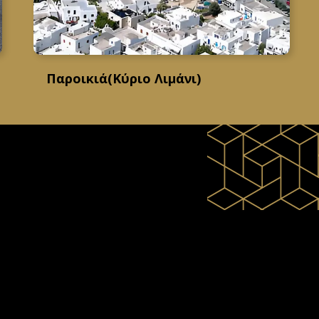
Παροικιά(Κύριο Λιμάνι)