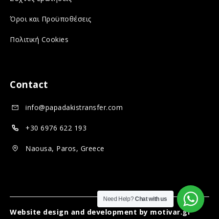
o
o
s
n
c
o
Όροι και Προϋποθέσεις
s
i
c
Πολιτική Cookies
o
a
i
c
l
a
i
m
l
Contact
a
e
m
info@papadakistransfer.com
l
d
e
m
i
d
+30 6976 622 193
e
a
i
Naousa, Paros, Greece
d
a
i
a
Need Help?
Chat with us
Website design and development by
motivar.gr