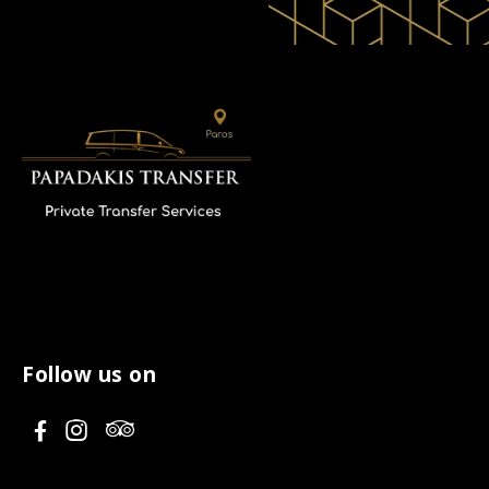
Follow us on
V
V
V
i
i
i