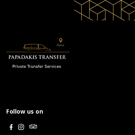
Follow us on
V
V
V