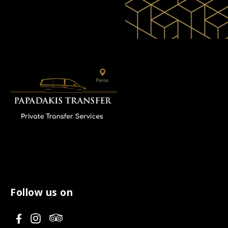
Follow us on
V
V
V